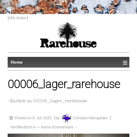
[t4b-ticker]
≡
Home
00006_lager_rarehouse
‹ Zurück zu
00006_lager_rarehouse
Posted on
9. Juli 2025
by
Christian Altengarten
Veröffentlicht in
—
Keine Kommentare ↓