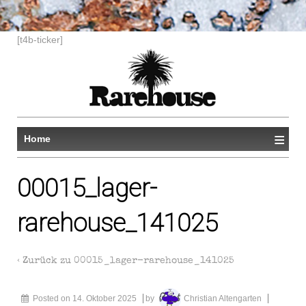
[t4b-ticker]
≡
Home
00015_lager-
rarehouse_141025
‹ Zurück zu
00015_lager-rarehouse_141025
Posted on
14. Oktober 2025
by
Christian Altengarten