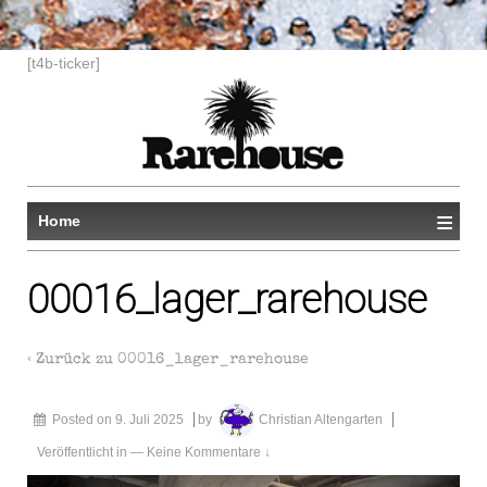
[t4b-ticker]
≡
Home
00016_lager_rarehouse
‹ Zurück zu
00016_lager_rarehouse
Posted on
9. Juli 2025
by
Christian Altengarten
Veröffentlicht in
—
Keine Kommentare ↓