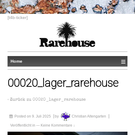
[t4b-ticker]
≡
Home
00020_lager_rarehouse
‹ Zurück zu
00020_lager_rarehouse
Posted on
9. Juli 2025
by
Christian Altengarten
Veröffentlicht in
—
Keine Kommentare ↓