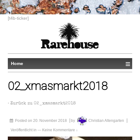
[t4b-ticker]
≡
Home
02_xmasmarkt2018
‹ Zurück zu
02_xmasmarkt2018
Posted on
20. November 2018
by
Christian Altengarten
Veröffentlicht in
—
Keine Kommentare ↓