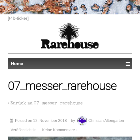
[t4b-ticker]
≡
Home
07_messer_rarehouse
‹ Zurück zu
07_messer_rarehouse
Posted on
12. November 2018
by
Christian Altengarten
Veröffentlicht in
—
Keine Kommentare ↓