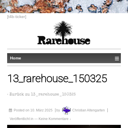
[t4b-ticker]
≡
Home
13_rarehouse_150325
‹ Zurück zu
13_rarehouse_150325
Posted on
10. März 2025
by
Christian Altengarten
Veröffentlicht in
—
Keine Kommentare ↓