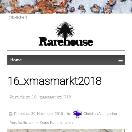
[t4b-ticker]
≡
Home
16_xmasmarkt2018
‹ Zurück zu
16_xmasmarkt2018
Posted on
20. November 2018
by
Christian Altengarten
Veröffentlicht in
—
Keine Kommentare ↓