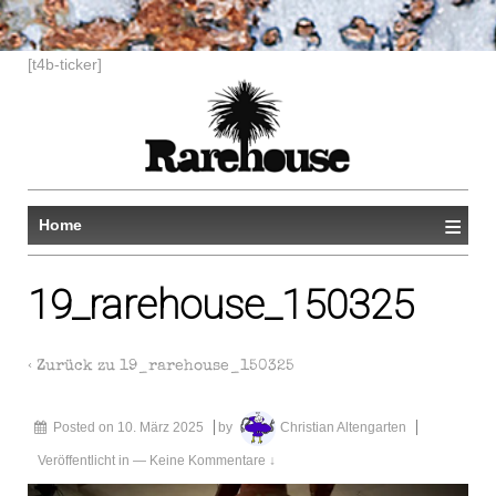
[t4b-ticker]
≡
Home
19_rarehouse_150325
‹ Zurück zu
19_rarehouse_150325
Posted on
10. März 2025
by
Christian Altengarten
Veröffentlicht in
—
Keine Kommentare ↓