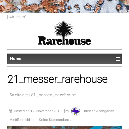
[t4b-ticker]
≡
Home
21_messer_rarehouse
‹ Zurück zu
21_messer_rarehouse
Posted on
12. November 2018
by
Christian Altengarten
Veröffentlicht in
—
Keine Kommentare ↓