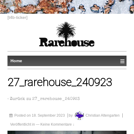
[t4b-ticker]
≡
Home
27_rarehouse_240923
‹ Zurück zu
27_rarehouse_240923
Posted on
18. September 2023
by
Christian Altengarten
Veröffentlicht in
—
Keine Kommentare ↓