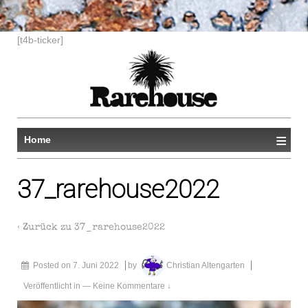
[t4b-ticker]
≡
Home
37_rarehouse2022
‹ Zurück zu
37_rarehouse2022
Posted on
7. Juni 2022
by
Christian Altengarten
Veröffentlicht in
—
Keine Kommentare ↓