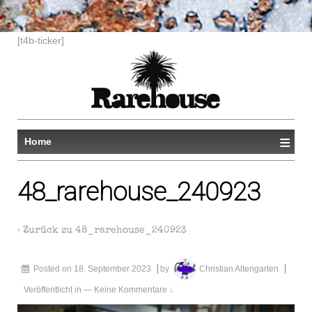
[t4b-ticker]
≡
Home
48_rarehouse_240923
‹ Zurück zu
48_rarehouse_240923
Posted on
18. September 2023
by
Christian Altengarten
Veröffentlicht in
—
Keine Kommentare ↓