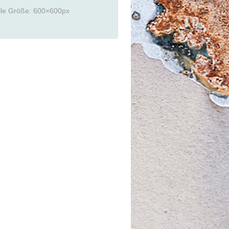
lle Größe:
600×600
px