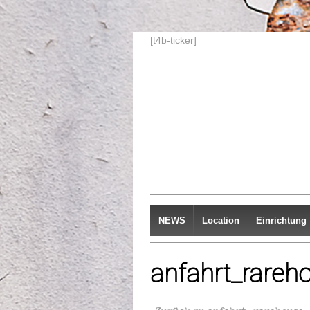
[t4b-ticker]
NEWS
Location
Einrichtung
anfahrt_rareh