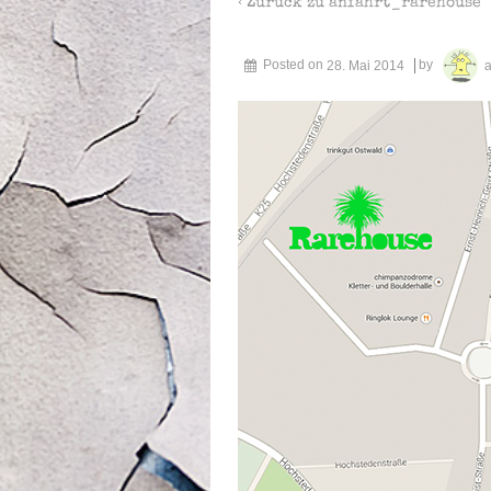
‹ Zurück zu
anfahrt_rarehouse
Posted on
28. Mai 2014
by