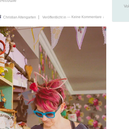
arehouse
Vo
Christian Altengarten
Veröffentlicht in
—
Keine Kommentare ↓