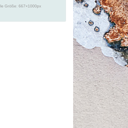
lle Größe:
667×1000
px