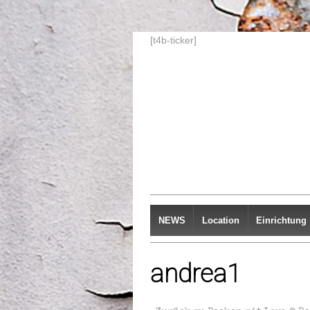
[t4b-ticker]
NEWS
Location
Einrichtung
andrea1