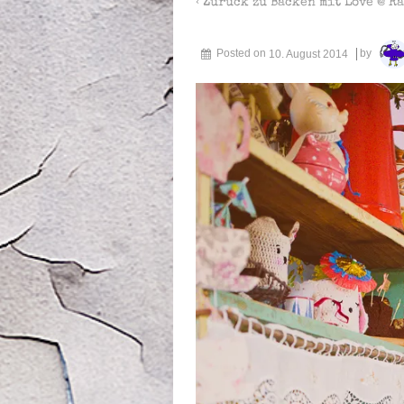
‹ Zurück zu
Backen mit Love @ R
Posted on
10. August 2014
by