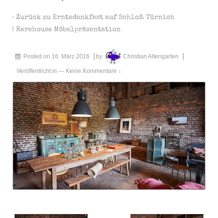
‹ Zurück zu
Erntedankfest auf Schloß Türnich
| Rarehouse Möbelpräsentation
Posted on
16. März 2016
by
Christian Altengarten
Veröffentlicht in
—
Keine Kommentare ↓