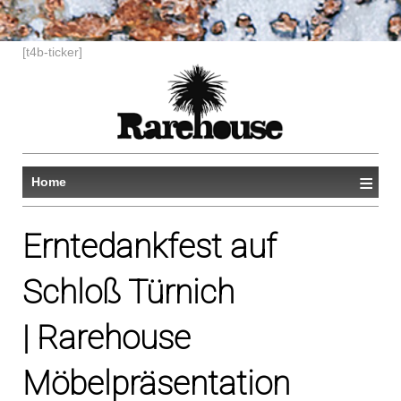
[t4b-ticker]
≡
Home
Erntedankfest auf
Schloß Türnich
| Rarehouse
Möbelpräsentation