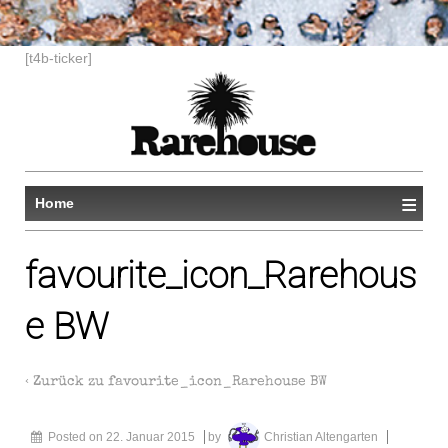
[t4b-ticker]
≡
Home
favourite_icon_Rarehous
e BW
‹ Zurück zu
favourite_icon_Rarehouse BW
Posted on
22. Januar 2015
by
Christian Altengarten