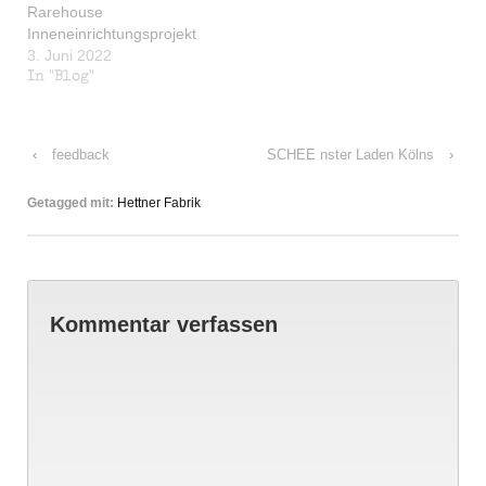
Rarehouse
Inneneinrichtungsprojekt
3. Juni 2022
In "Blog"
‹
feedback
SCHEE nster Laden Kölns
›
Getagged mit:
Hettner Fabrik
Kommentar verfassen