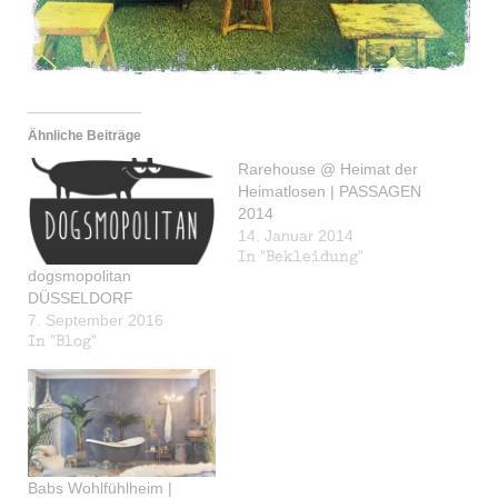
Ähnliche Beiträge
Rarehouse @ Heimat der
Heimatlosen | PASSAGEN
2014
14. Januar 2014
In "Bekleidung"
dogsmopolitan
DÜSSELDORF
7. September 2016
In "Blog"
Babs Wohlfühlheim |