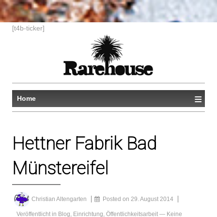
↓
[t4b-ticker]
ZUM
ZENTRALEN
INHALT
≡
Home
Hettner Fabrik Bad
Münstereifel
Christian Altengarten
Posted on
29. August 2014
Veröffentlicht in
Blog
,
Einrichtung
,
Öffentlichkeitsarbeit
—
Keine