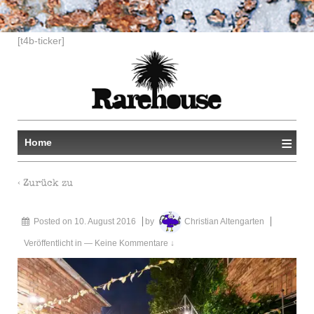
[t4b-ticker]
≡
Home
‹ Zurück zu
Posted on
10. August 2016
by
Christian Altengarten
Veröffentlicht in
—
Keine Kommentare ↓