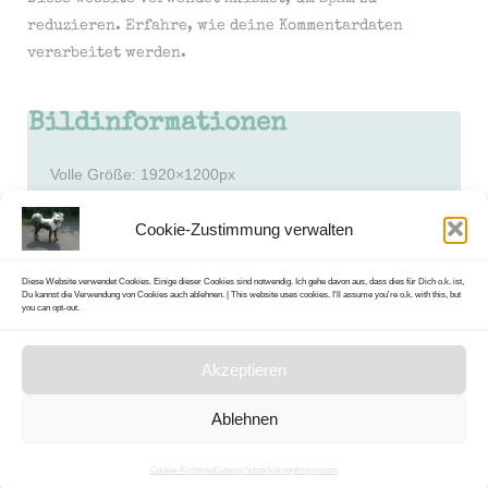
reduzieren.
Erfahre, wie deine Kommentardaten
verarbeitet werden.
Bildinformationen
Volle Größe:
1920×1200
px
Blende: f/11
Cookie-Zustimmung verwalten
Brennweite: 14mm
Empfindlichkeit (ISO): 100
Belichtungsdauer: 30 Sek
Diese Website verwendet Cookies. Einige dieser Cookies sind notwendig. Ich gehe davon aus, dass dies für Dich o.k. ist,
Du kannst die Verwendung von Cookies auch ablehnen. | This website uses cookies. I'll assume you're o.k. with this, but
Modell: NIKON D4
you can opt-out.
Akzeptieren
Ablehnen
Cookie-Richtlinie
Datenschutzerklärung
Impressum
Datenschutzrichtlinien | privacy n´cookies policy