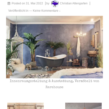
Posted on
31. Mai 2022
by
Christian Altengarten
Veröffentlicht in
—
Keine Kommentare ↓
Innenraumgestaltung & Ausstattung, Vermöbelt von
Rarehouse