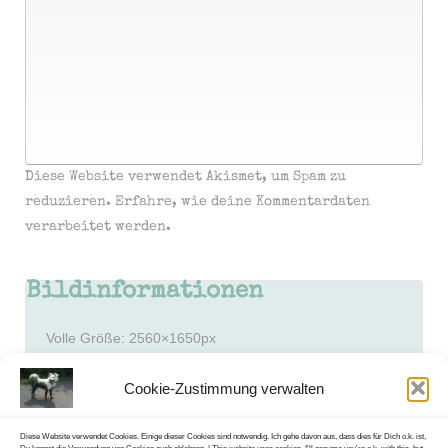
Diese Website verwendet Akismet, um Spam zu
reduzieren.
Erfahre, wie deine Kommentardaten
verarbeitet werden.
Bildinformationen
Volle Größe:
2560×1650
px
Blende: f/16
Cookie-Zustimmung verwalten
Brennweite: 58mm
Empfindlichkeit (ISO): 100
Belichtungsdauer: 4 Sek
Diese Website verwendet Cookies. Einige dieser Cookies sind notwendig. Ich gehe davon aus, dass dies für Dich o.k. ist,