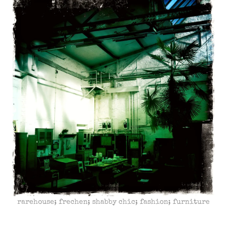
rarehouse; frechen; shabby chic; fashion; furniture