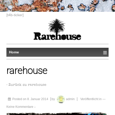
[t4b-ticker]
≡
Home
rarehouse
‹ Zurück zu
rarehouse
Posted on
8. Januar 2014
by
admin
Veröffentlicht in
—
Keine Kommentare ↓