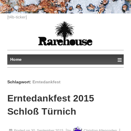
↓
[t4b-ticker]
ZUM
ZENTRALEN
INHALT
≡
Home
Schlagwort:
Erntedankfest
Erntedankfest 2015
Schloß Türnich
Posted on
30. September 2015
by
Christian Altengarten