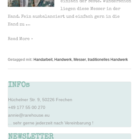
einfach der Beste. Wunderschön
liegen diese Messer in der
Hand. Fein ausbalanciert und einfach gern in die
Hand zu …
Messer
Read More »
–
handgefertigt
Getagged mit:
Handarbeit
,
Handwerk
,
Messer
,
traditionelles Handwerk
&
veredelt
INFOs
Hüchelner Str. 9, 50226 Frechen
+49 177 55 00 270
annie@rarehouse.eu
... sehr gerne jederzeit nach Vereinbarung !
NEWSLETTER