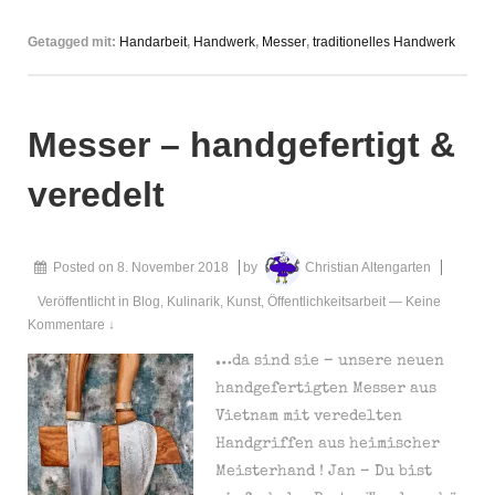
ist
Getagged mit:
Handarbeit
,
Handwerk
,
Messer
,
traditionelles Handwerk
in
vollem
Gange
Messer – handgefertigt &
|
Messer
veredelt
–
neue
Varianten,
Posted on
8. November 2018
by
Christian Altengarten
Größen
&
Veröffentlicht in
Blog
,
Kulinarik
,
Kunst
,
Öffentlichkeitsarbeit
—
Keine
Kommentare ↓
Formen
…da sind sie – unsere neuen
handgefertigten Messer aus
Vietnam mit veredelten
Handgriffen aus heimischer
Meisterhand ! Jan – Du bist