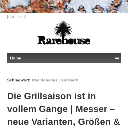
↓
[t4b-ticker]
ZUM
ZENTRALEN
INHALT
≡
Home
Schlagwort:
traditionelles Handwerk
Die Grillsaison ist in
vollem Gange | Messer –
neue Varianten, Größen &