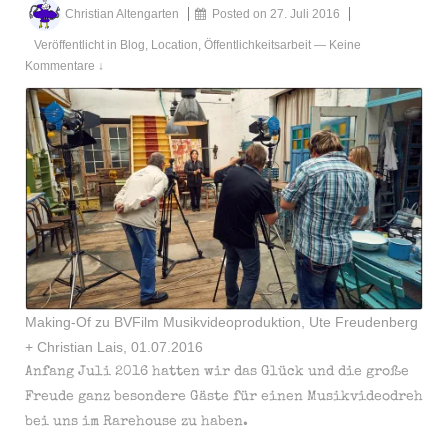
Christian Altengarten
Posted on
27. Juli 2016
Veröffentlicht in
Blog
,
Location
,
Öffentlichkeitsarbeit
—
Keine
Kommentare ↓
Making-Of zu BVFilm Musikvideoproduktion, Ute Freudenberg
+ Christian Lais, 01.07.2016
Anfang Juli 2016 hatten wir das Glück und die große
Freude ganz besondere Gäste für einen Musikvideodreh
bei uns im Rarehouse zu haben.