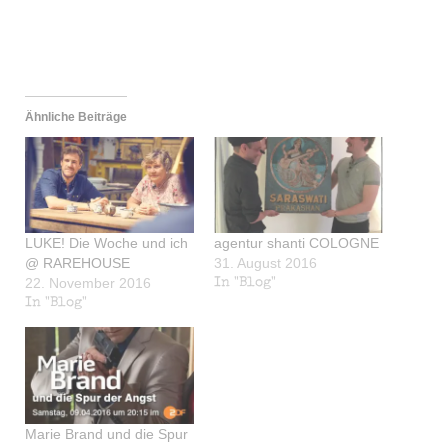
Ähnliche Beiträge
LUKE! Die Woche und ich
agentur shanti COLOGNE
@ RAREHOUSE
31. August 2016
22. November 2016
In "Blog"
In "Blog"
Marie Brand und die Spur