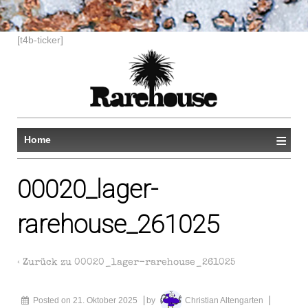
[t4b-ticker]
≡
Home
00020_lager-
rarehouse_261025
‹ Zurück zu
00020_lager-rarehouse_261025
Posted on
21. Oktober 2025
by
Christian Altengarten