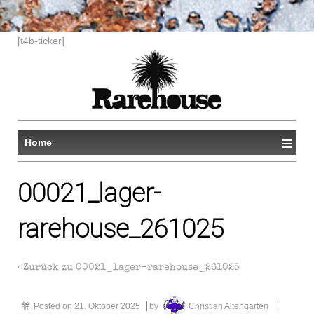
[t4b-ticker]
≡
Home
00021_lager-
rarehouse_261025
‹ Zurück zu
00021_lager-rarehouse_261025
Posted on
21. Oktober 2025
by
Christian Altengarten