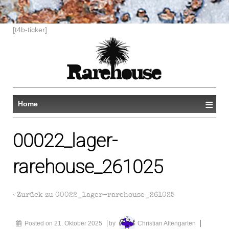
[t4b-ticker]
≡
Home
00022_lager-
rarehouse_261025
‹ Zurück zu
00022_lager-rarehouse_261025
Posted on
21. Oktober 2025
by
Christian Altengarten