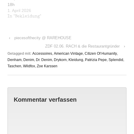
18h
1. April 2026
In "Bekleidung"
‹
piecesofthecity @ RAREHOUSE
ZDF 02.06. RACH & die Restaurantgründer
›
Getagged mit:
Accessoires
,
American Vintage
,
Citizen Of Humanity
,
Denham
,
Denim
,
Dr. Denim
,
Drykorn
,
Kleidung
,
Patrizia Pepe
,
Splendid
,
Taschen
,
Wildfox
,
Zoe Karssen
Kommentar verfassen