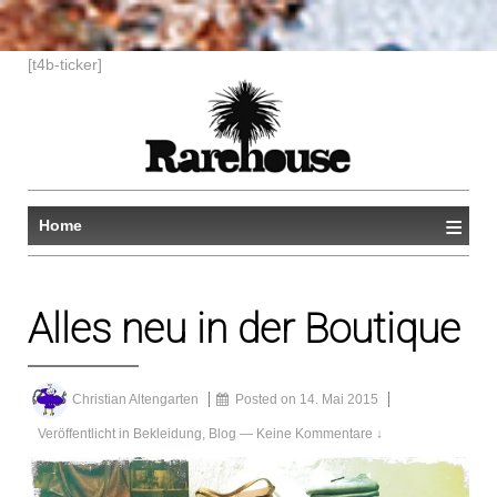
↓
[t4b-ticker]
ZUM
ZENTRALEN
INHALT
≡
Home
Alles neu in der Boutique
Christian Altengarten
Posted on
14. Mai 2015
Veröffentlicht in
Bekleidung
,
Blog
—
Keine Kommentare ↓