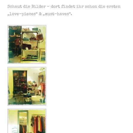
Schaut die Bilder – dort findet ihr schon die ersten
„love-pieces“ & „must-haves“.