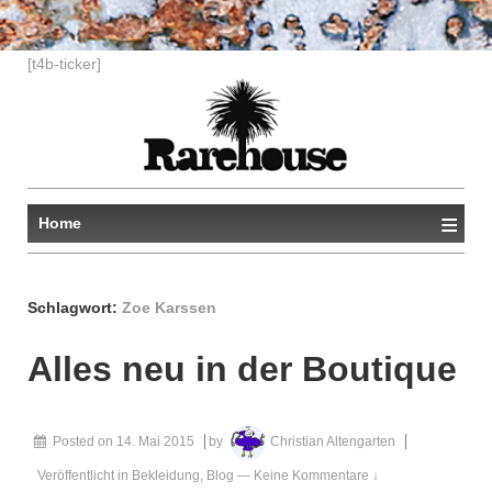
↓
[t4b-ticker]
ZUM
ZENTRALEN
INHALT
≡
Home
Schlagwort:
Zoe Karssen
Alles neu in der Boutique
Posted on
14. Mai 2015
by
Christian Altengarten
Veröffentlicht in
Bekleidung
,
Blog
—
Keine Kommentare ↓