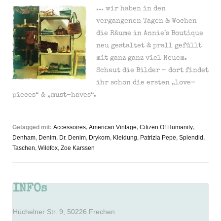
… wir haben in den
vergangenen Tagen & Wochen
die Räume in Annie´s Boutique
neu gestaltet & prall gefüllt
mit ganz ganz viel Neuem.
Schaut die Bilder – dort findet
ihr schon die ersten „love-
pieces“ & „must-haves“.
Getagged mit:
Accessoires
,
American Vintage
,
Citizen Of Humanity
,
Denham
,
Denim
,
Dr. Denim
,
Drykorn
,
Kleidung
,
Patrizia Pepe
,
Splendid
,
Taschen
,
Wildfox
,
Zoe Karssen
INFOs
Hüchelner Str. 9, 50226 Frechen