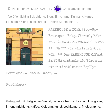
&
Posted on
25. März 2026
by
Christian Altengarten
Sa.,
04.04.2026
Veröffentlicht in
Bekleidung
,
Blog
,
Einrichtung
,
Kulinarik
,
Kunst
,
Location
,
Öffentlichkeitsarbeit
—
Keine Kommentare ↓
von
12-
RAREHOUSE x YOMA | Pop-Up-
18h
Boutique | Belg. Viertel, Köln |
Fr., 27.03. & Sa., 28.03.2026 von
11-18h *** wir sind zurück in
Köln *** Das RAREHOUSE öffnet
im YOMA erstmals die Türen zu
einer minikleinen PopUp-
Boutique … casual wear, …
RAREHOUSE
Read More »
x
YOMA
Getagged mit:
Belgisches Viertel
,
camera obscura
,
Fashion
,
Fotografie
,
|
Inneneinrichtung
,
Kaffee
,
Kleidung
,
Kunst
,
Lochkamera
,
Photographie
,
Pop-