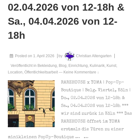
02.04.2026 von 12-18h &
Sa., 04.04.2026 von 12-
18h
Posted on
1. April 2026
by
Christian Altengarten
Veröffentlicht in
Bekleidung
,
Blog
,
Einrichtung
,
Kulinarik
,
Kunst
,
Location
,
Öffentlichkeitsarbeit
—
Keine Kommentare ↓
RAREHOUSE x YOMA | Pop-Up-
Boutique | Belg. Viertel, Köln |
Do., 02.04.2026 von 12-18h &
Sa., 04.04.2026 von 12-18h ***
wir sind zurück in Köln *** Das
RAREHOUSE öffnet im YOMA
erstmals die Türen zu einer
minikleinen PopUp-Boutique … …