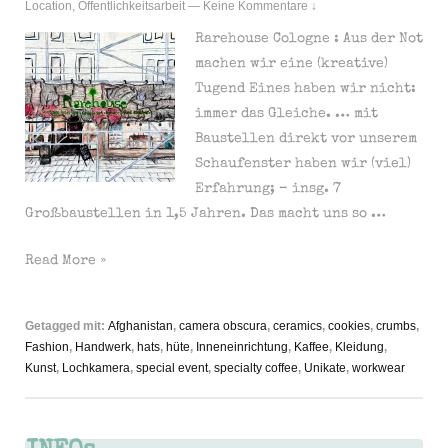
Location
,
Öffentlichkeitsarbeit
—
Keine Kommentare ↓
Rarehouse Cologne : Aus der Not
machen wir eine (kreative)
Tugend Eines haben wir nicht:
immer das Gleiche. … mit
Baustellen direkt vor unserem
Schaufenster haben wir (viel)
Erfahrung; – insg. 7
Großbaustellen in 1,5 Jahren. Das macht uns so …
Aus
Read More »
der
Not
Getagged mit:
Afghanistan
,
camera obscura
,
ceramics
,
cookies
,
crumbs
,
eine
Fashion
,
Handwerk
,
hats
,
hüte
,
Inneneinrichtung
,
Kaffee
,
Kleidung
,
Tugend
Kunst
,
Lochkamera
,
special event
,
specialty coffee
,
Unikate
,
workwear