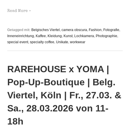
RAREHOUSE
Read More »
x
YOMA
Getagged mit:
Belgisches Viertel
,
camera obscura
,
Fashion
,
Fotografie
,
|
Inneneinrichtung
,
Kaffee
,
Kleidung
,
Kunst
,
Lochkamera
,
Photographie
,
Pop-
special event
,
specialty coffee
,
Unikate
,
workwear
Up-
Boutique
|
RAREHOUSE x YOMA |
Belg.
Viertel,
Pop-Up-Boutique | Belg.
Köln
|
Viertel, Köln | Fr., 27.03. &
Do.,
02.04.2026
Sa., 28.03.2026 von 11-
von
18h
12-
18h