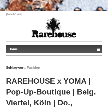
↓
[t4b-ticker]
ZUM
ZENTRALEN
INHALT
≡
Home
Schlagwort:
Fashion
RAREHOUSE x YOMA |
Pop-Up-Boutique | Belg.
Viertel, Köln | Do.,