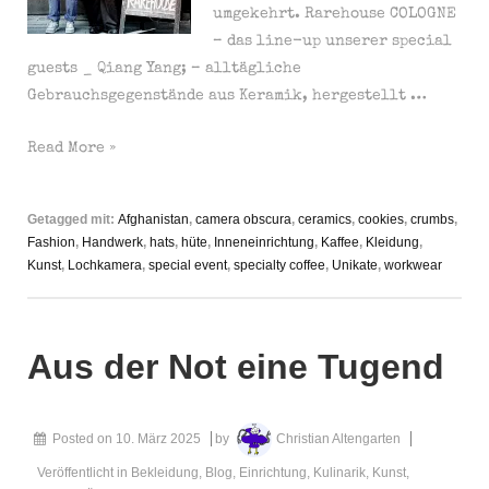
umgekehrt. Rarehouse COLOGNE
– das line-up unserer special
guests _ Qiang Yang; – alltägliche
Gebrauchsgegenstände aus Keramik, hergestellt …
Rarehouse-
Read More »
Cologne-
Handwerk-
Getagged mit:
Afghanistan
,
camera obscura
,
ceramics
,
cookies
,
crumbs
,
Kunst-
Fashion
,
Handwerk
,
hats
,
hüte
,
Inneneinrichtung
,
Kaffee
,
Kleidung
,
Unikate
Kunst
,
Lochkamera
,
special event
,
specialty coffee
,
Unikate
,
workwear
|
Sa.,
15.03.2025,
Aus der Not eine Tugend
11-
20h
Posted on
10. März 2025
by
Christian Altengarten
Veröffentlicht in
Bekleidung
,
Blog
,
Einrichtung
,
Kulinarik
,
Kunst
,