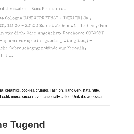
entlichkeitsarbeit
—
Keine Kommentare ↓
e Cologne HANDWERK KUNST + UNIKATE | Sa.,
25, 11h00 – 20h00 Zuerst ziehen wir dich an, dann
ln wir dich. Oder umgekehrt. Rarehouse COLOGNE –
-up unserer special guests _ Qiang Yang; –
iche Gebrauchsgegenstände aus Keramik,
ellt …
ra
,
ceramics
,
cookies
,
crumbs
,
Fashion
,
Handwerk
,
hats
,
hüte
,
Lochkamera
,
special event
,
specialty coffee
,
Unikate
,
workwear
ine Tugend