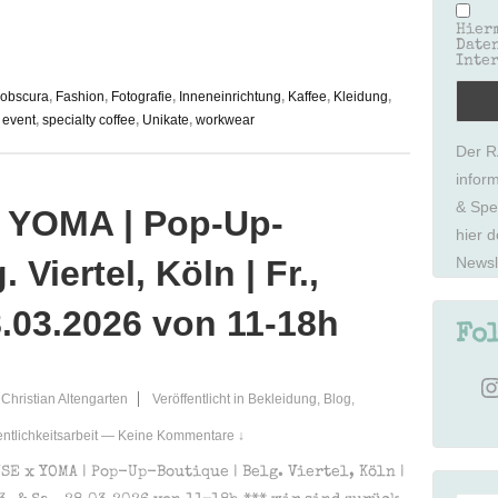
Hierm
Date
Inter
obscura
,
Fashion
,
Fotografie
,
Inneneinrichtung
,
Kaffee
,
Kleidung
,
 event
,
specialty coffee
,
Unikate
,
workwear
Der 
infor
& Spe
YOMA | Pop-Up-
hier 
 Viertel, Köln | Fr.,
Newsl
8.03.2026 von 11-18h
Fo
In
Christian Altengarten
Veröffentlicht in
Bekleidung
,
Blog
,
entlichkeitsarbeit
—
Keine Kommentare ↓
E x YOMA | Pop-Up-Boutique | Belg. Viertel, Köln |