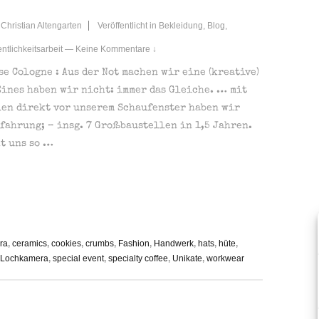
Christian Altengarten
Veröffentlicht in
Bekleidung
,
Blog
,
entlichkeitsarbeit
—
Keine Kommentare ↓
e Cologne : Aus der Not machen wir eine (kreative)
ines haben wir nicht: immer das Gleiche. … mit
len direkt vor unserem Schaufenster haben wir
rfahrung; – insg. 7 Großbaustellen in 1,5 Jahren.
t uns so …
ra
,
ceramics
,
cookies
,
crumbs
,
Fashion
,
Handwerk
,
hats
,
hüte
,
Lochkamera
,
special event
,
specialty coffee
,
Unikate
,
workwear