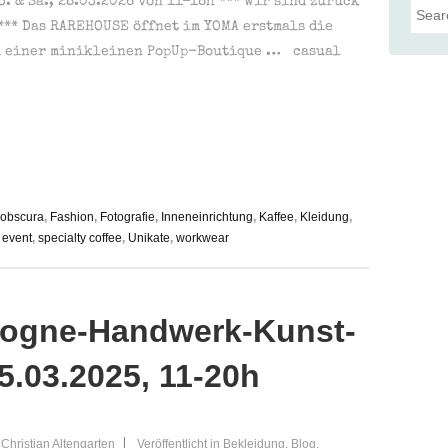
03. & Sa., 28.03.2026 von 11-18h *** wir sind zurück
Such
*** Das RAREHOUSE öffnet im YOMA erstmals die
nach:
u einer minikleinen PopUp-Boutique … casual
obscura
,
Fashion
,
Fotografie
,
Inneneinrichtung
,
Kaffee
,
Kleidung
,
 event
,
specialty coffee
,
Unikate
,
workwear
logne-Handwerk-Kunst-
15.03.2025, 11-20h
Christian Altengarten
Veröffentlicht in
Bekleidung
,
Blog
,