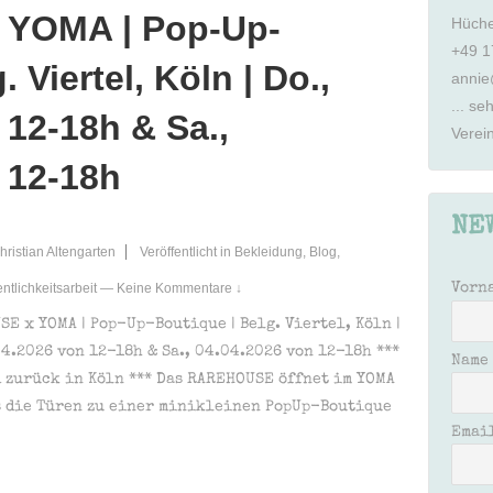
YOMA | Pop-Up-
Hüche
+49 1
 Viertel, Köln | Do.,
annie
... se
 12-18h & Sa.,
Verei
 12-18h
NE
hristian Altengarten
Veröffentlicht in
Bekleidung
,
Blog
,
entlichkeitsarbeit
—
Keine Kommentare ↓
Vorn
E x YOMA | Pop-Up-Boutique | Belg. Viertel, Köln |
04.2026 von 12-18h & Sa., 04.04.2026 von 12-18h ***
Name
 zurück in Köln *** Das RAREHOUSE öffnet im YOMA
s die Türen zu einer minikleinen PopUp-Boutique
Emai