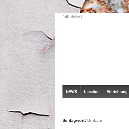
↓
[t4b-ticker]
ZUM
ZENTRALEN
INHALT
NEWS
Location
Einrichtung
Schlagwort:
Unikate