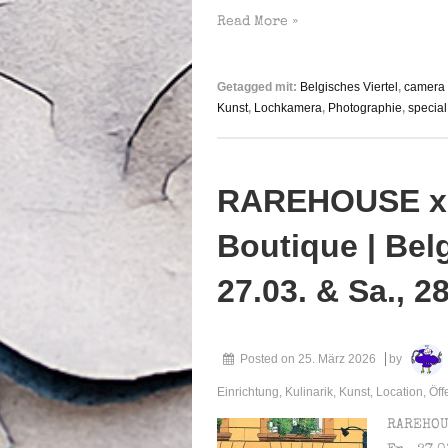
RAREHOUSE
Read More »
x
YOMA
Getagged mit:
Belgisches Viertel
,
camera 
|
Kunst
,
Lochkamera
,
Photographie
,
special
Pop-
Up-
Boutique
RAREHOUSE x 
|
Belg.
Boutique | Belg.
Viertel,
Köln
27.03. & Sa., 2
|
Do.,
02.04.2026
Posted on
25. März 2026
by
von
Einrichtung
,
Kulinarik
,
Kunst
,
Location
,
Öff
12-
18h
RAREHOUS
&