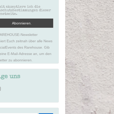
it akzeptiere ich die
nschutzbestimmungen dieser
netseite.
RAREHOUSE-Newsletter
miert Euch zeitnah über alle News
cialEvents des Rarehouse. Gib
deine E-Mail-Adresse an, um den
etter zu abonnieren.
lge uns
stagram