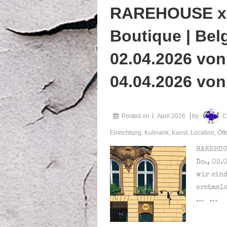
RAREHOUSE x 
Boutique | Belg.
02.04.2026 von
04.04.2026 von
Posted on
1. April 2026
by
C
Einrichtung
,
Kulinarik
,
Kunst
,
Location
,
Öff
RAREHOUS
Do., 02.
wir sind
erstmal
… …