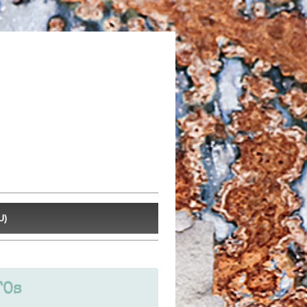
U)
FOs