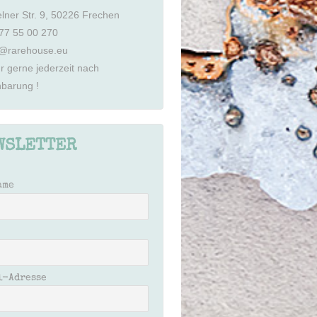
lner Str. 9, 50226 Frechen
77 55 00 270
@rarehouse.eu
hr gerne jederzeit nach
nbarung !
WSLETTER
ame
l-Adresse