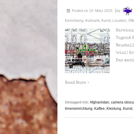
20h
Posted on
10. März 2025
by
Einrichtung
,
Kulinarik
,
Kunst
,
Location
,
Öff
Rarehous
Tugend E
Baustel
(viel) E
Das mach
Aus
Read More »
der
Not
Getagged mit:
Afghanistan
,
camera obscu
eine
Inneneinrichtung
,
Kaffee
,
Kleidung
,
Kunst
,
Tugend